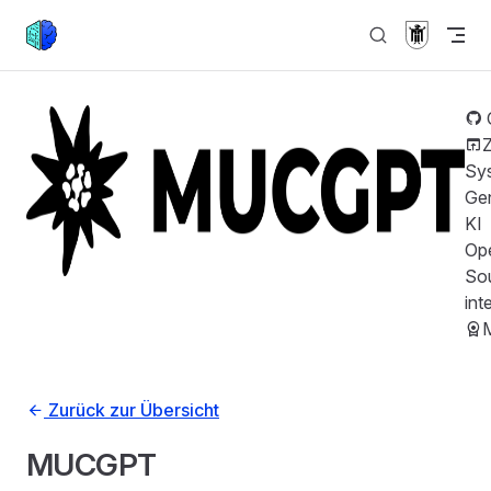
Zurück nach oben
Skip to content
Sy
Gen
KI
Op
So
int
Zurück zur Übersicht
MUCGPT